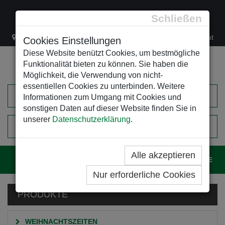
Schließen
Lacknergasse 78
+43/1/470 37 00
office@leso.at
Cookies Einstellungen
Diese Website benützt Cookies, um bestmögliche
Funktionalität bieten zu können. Sie haben die
Möglichkeit, die Verwendung von nicht-
essentiellen Cookies zu unterbinden. Weitere
Informationen zum Umgang mit Cookies und
sonstigen Daten auf dieser Website finden Sie in
unserer
Datenschutzerklärung
.
0
EINKAUFSWAGEN
Alle akzeptieren
Navig
Nur erforderliche Cookies
PRODUKTE
WEIHNACHTSZEITEN