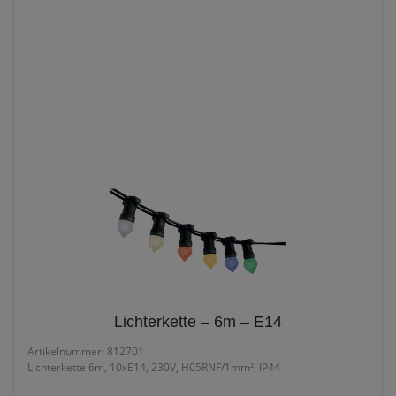
WEIHNACHTSZEITEN
LICHTERKETTEN / LICHTERVORHÄNGE
PARTYLICHTERKETTEN MIT E14-FASSUNG
Partylichterketten mit
E14-Fassung
Lichterkette – 6m – E14
Artikelnummer: 812701
Lichterkette 6m, 10xE14, 230V, H05RNF/1mm², IP44