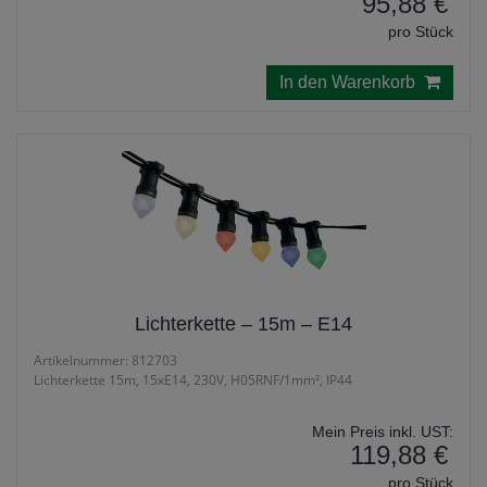
95,88 €
pro Stück
In den Warenkorb
Lichterkette – 15m – E14
Artikelnummer: 812703
Lichterkette 15m, 15xE14, 230V, H05RNF/1mm², IP44
Mein Preis inkl. UST:
119,88 €
pro Stück