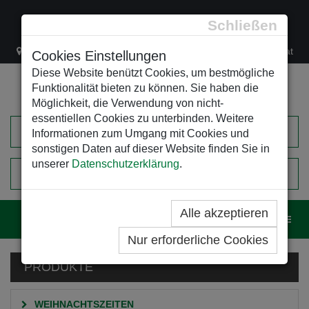
Schließen
Lacknergasse 78
+43/1/470 37 00
office@leso.at
Cookies Einstellungen
Diese Website benützt Cookies, um bestmögliche
Funktionalität bieten zu können. Sie haben die
Möglichkeit, die Verwendung von nicht-
essentiellen Cookies zu unterbinden. Weitere
Informationen zum Umgang mit Cookies und
sonstigen Daten auf dieser Website finden Sie in
unserer
Datenschutzerklärung
.
0
EINKAUFSWAGEN
Alle akzeptieren
Navig
Nur erforderliche Cookies
PRODUKTE
WEIHNACHTSZEITEN