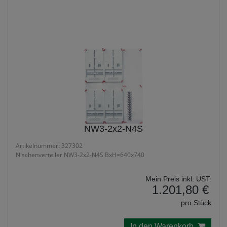
NW3 seitlich
NW3-2x2-N4S
Artikelnummer: 327302
Nischenverteiler NW3-2x2-N4S BxH=640x740
Mein Preis inkl. UST:
1.201,80 €
pro Stück
In den Warenkorb