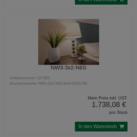
NW3-3x2-N6S
Artikelnummer: 327303
Nischenverteiler NW3-3x2-N6S BxH=850x740
Mein Preis inkl. UST:
1.738,08 €
pro Stück
In den Warenkorb