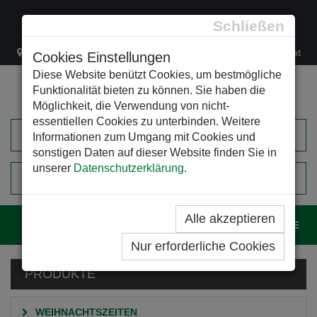
Schließen
Lacknergasse 78
+43/1/470 37 00
office@leso.at
Cookies Einstellungen
Diese Website benützt Cookies, um bestmögliche
Funktionalität bieten zu können. Sie haben die
Möglichkeit, die Verwendung von nicht-
essentiellen Cookies zu unterbinden. Weitere
Informationen zum Umgang mit Cookies und
sonstigen Daten auf dieser Website finden Sie in
unserer
Datenschutzerklärung
.
0
EINKAUFSWAGEN
Alle akzeptieren
Navig
Nur erforderliche Cookies
PRODUKTE
WEIHNACHTSZEITEN