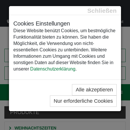
Schließen
Lacknergasse 78
+43/1/470 37 00
office@leso.at
Cookies Einstellungen
Diese Website benützt Cookies, um bestmögliche
Funktionalität bieten zu können. Sie haben die
Möglichkeit, die Verwendung von nicht-
essentiellen Cookies zu unterbinden. Weitere
Informationen zum Umgang mit Cookies und
sonstigen Daten auf dieser Website finden Sie in
unserer
Datenschutzerklärung
.
0
EINKAUFSWAGEN
Alle akzeptieren
Navig
Nur erforderliche Cookies
PRODUKTE
WEIHNACHTSZEITEN