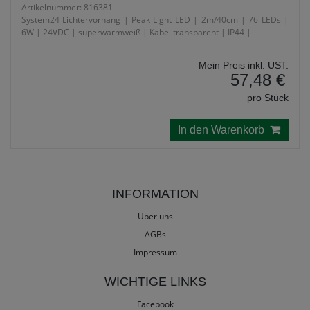
Artikelnummer: 816381
System24 Lichtervorhang | Peak Light LED | 2m/40cm | 76 LEDs |
6W | 24VDC | superwarmweiß | Kabel transparent | IP44 |
Mein Preis inkl. UST:
57,48 €
pro Stück
In den Warenkorb
INFORMATION
Über uns
AGBs
Impressum
WICHTIGE LINKS
Facebook