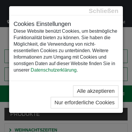
Schließen
Lacknergasse 78
+43/1/470 37 00
office@leso.at
Cookies Einstellungen
Diese Website benützt Cookies, um bestmögliche
Funktionalität bieten zu können. Sie haben die
Möglichkeit, die Verwendung von nicht-
essentiellen Cookies zu unterbinden. Weitere
Informationen zum Umgang mit Cookies und
sonstigen Daten auf dieser Website finden Sie in
unserer
Datenschutzerklärung
.
0
EINKAUFSWAGEN
Alle akzeptieren
Navig
Nur erforderliche Cookies
PRODUKTE
WEIHNACHTSZEITEN