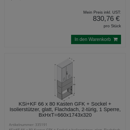
Mein Preis inkl. UST:
830,76 €
pro Stück
In den Warenkorb
KSi+KF 66 x 80 Kasten GFK + Sockel +
Isolierstützer, glatt, Flachdach, 2-türig, 1 Sperre,
BxHxT=660x1743x320
Artikelnummer: 335191
KSi+KF 66 x 80 Kasten GFK + Sockel + Isolierstützer, glatt, Flachdach,