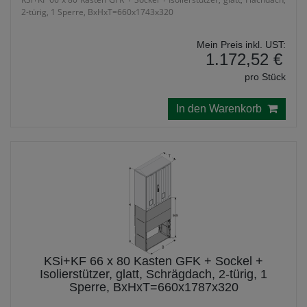
2-türig, 1 Sperre, BxHxT=660x1743x320
Mein Preis inkl. UST:
1.172,52 €
pro Stück
In den Warenkorb
KSi+KF 66 x 80 Kasten GFK + Sockel +
Isolierstützer, glatt, Schrägdach, 2-türig, 1
Sperre, BxHxT=660x1787x320