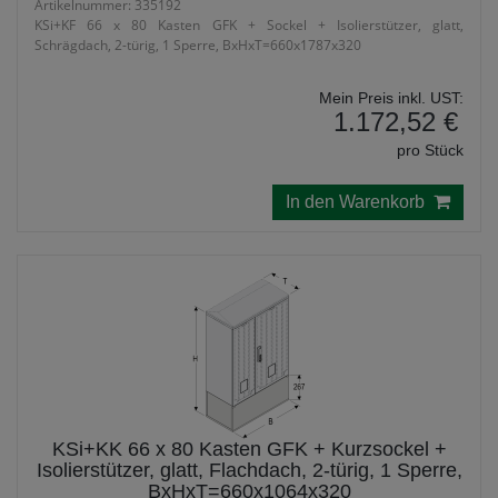
Artikelnummer: 335192
KSi+KF 66 x 80 Kasten GFK + Sockel + Isolierstützer, glatt,
Schrägdach, 2-türig, 1 Sperre, BxHxT=660x1787x320
Mein Preis inkl. UST:
1.172,52 €
pro Stück
In den Warenkorb
KSi+KK 66 x 80 Kasten GFK + Kurzsockel +
Isolierstützer, glatt, Flachdach, 2-türig, 1 Sperre,
BxHxT=660x1064x320