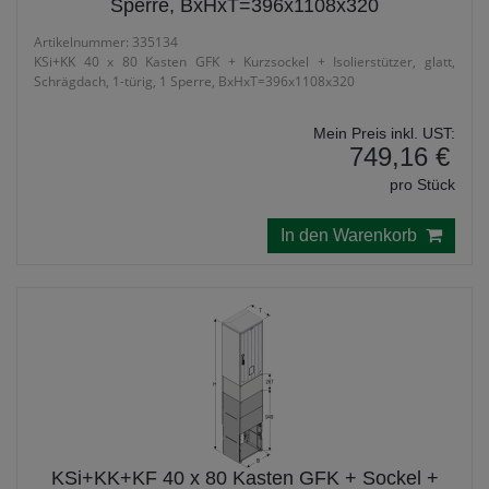
Sperre, BxHxT=396x1108x320
Artikelnummer: 335134
KSi+KK 40 x 80 Kasten GFK + Kurzsockel + Isolierstützer, glatt,
Schrägdach, 1-türig, 1 Sperre, BxHxT=396x1108x320
Mein Preis inkl. UST:
749,16 €
pro Stück
In den Warenkorb
KSi+KK+KF 40 x 80 Kasten GFK + Sockel +