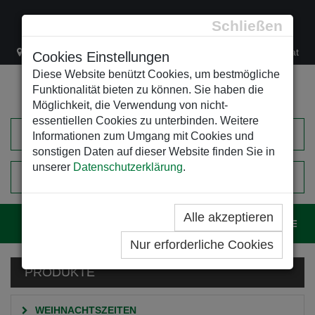
Schließen
Lacknergasse 78
+43/1/470 37 00
office@leso.at
Cookies Einstellungen
Diese Website benützt Cookies, um bestmögliche
Funktionalität bieten zu können. Sie haben die
Möglichkeit, die Verwendung von nicht-
essentiellen Cookies zu unterbinden. Weitere
Informationen zum Umgang mit Cookies und
sonstigen Daten auf dieser Website finden Sie in
unserer
Datenschutzerklärung
.
0
EINKAUFSWAGEN
Alle akzeptieren
Navig
Nur erforderliche Cookies
PRODUKTE
WEIHNACHTSZEITEN