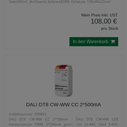
SwitchDim2, dim2warm, balance&DIM, Gehäuse: 120x30x22mm
Mein Preis inkl. UST:
108,00 €
pro Stück
In den Warenkorb
DALI DT8 CW-WW CC 2*500mA
Artikelnummer: 559803
DALI DT8 CW-WW CC 2*500mA - DALI DT8 CW-WW LED
Konstantstrom PWM, 2*500mA gem+, Uin 12-48V, Uled 3-45V,