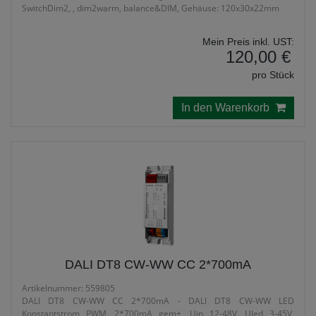
SwitchDim2, , dim2warm, balance&DIM, Gehäuse: 120x30x22mm
Mein Preis inkl. UST:
120,00 €
pro Stück
In den Warenkorb
DALI DT8 CW-WW CC 2*700mA
Artikelnummer: 559805
DALI DT8 CW-WW CC 2*700mA - DALI DT8 CW-WW LED
Konstantstrom PWM, 2*700mA gem+, Uin 12-48V, Uled 3-45V,