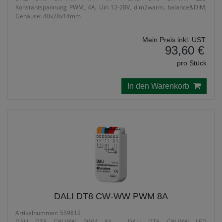
Konstantspannung PWM, 4A, Uin 12-28V, dim2warm, balance&DIM,
Gehäuse: 40x28x14mm
Mein Preis inkl. UST:
93,60 €
pro Stück
In den Warenkorb
DALI DT8 CW-WW PWM 8A
Artikelnummer: 559812
DALI DT8 CW-WW PWM 8A - DALI DT8 CW-WW LED