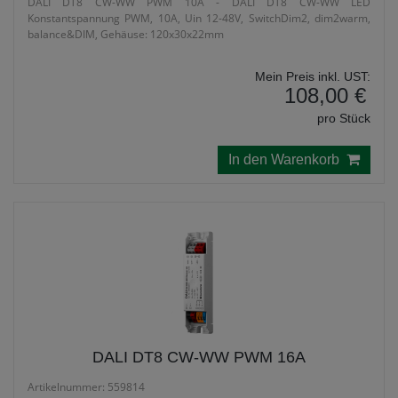
DALI DT8 CW-WW PWM 10A - DALI DT8 CW-WW LED
Konstantspannung PWM, 10A, Uin 12-48V, SwitchDim2, dim2warm,
balance&DIM, Gehäuse: 120x30x22mm
Mein Preis inkl. UST:
108,00 €
pro Stück
In den Warenkorb
DALI DT8 CW-WW PWM 16A
Artikelnummer: 559814