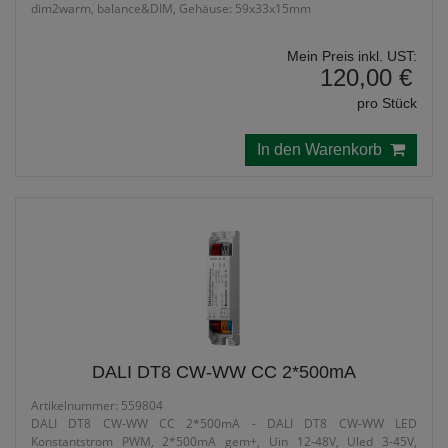
dim2warm, balance&DIM, Gehäuse: 59x33x15mm
Mein Preis inkl. UST:
120,00 €
pro Stück
In den Warenkorb
DALI DT8 CW-WW CC 2*500mA
Artikelnummer: 559804
DALI DT8 CW-WW CC 2*500mA - DALI DT8 CW-WW LED
Konstantstrom PWM, 2*500mA gem+, Uin 12-48V, Uled 3-45V,