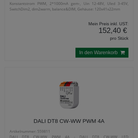
Konstantstrom PWM, 2*1000mA gem-, Uin 12-48V, Uled 3-45V,
SwitchDim2, dim2warm, balance&DIM, Gehäuse: 120x41x22mm
Mein Preis inkl. UST:
152,40 €
pro Stück
In den Warenkorb
DALI DT8 CW-WW PWM 4A
Artikelnummer: 559811
DALI DT8 CW-WW PWM 4A - DALI DT8 CW-WW LED