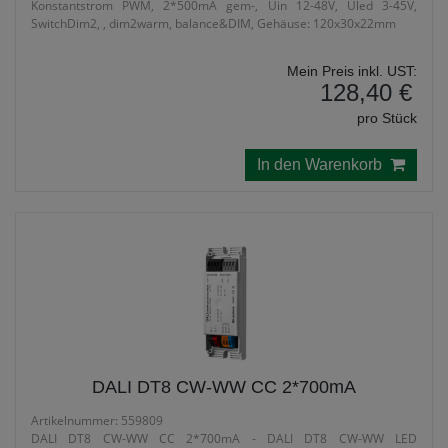
Konstantstrom PWM, 2*500mA gem-, Uin 12-48V, Uled 3-45V,
SwitchDim2, , dim2warm, balance&DIM, Gehäuse: 120x30x22mm
Mein Preis inkl. UST:
128,40 €
pro Stück
In den Warenkorb
DALI DT8 CW-WW CC 2*700mA
Artikelnummer: 559809
DALI DT8 CW-WW CC 2*700mA - DALI DT8 CW-WW LED