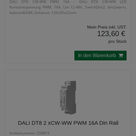
DALI DT8 CW-WW PWM 16A - DALI DT8 CW-WW LED
Konstantspannung PWM, 16A, Uin 12-48V, SwitchDim2, dim2warm,
balance&DIM, Gehäuse: 120x30x22mm
Mein Preis inkl. UST:
123,60 €
pro Stück
In den Warenkorb
DALI DT8 2 xCW-WW PWM 16A Din Rail
Artikelnummer: 559815