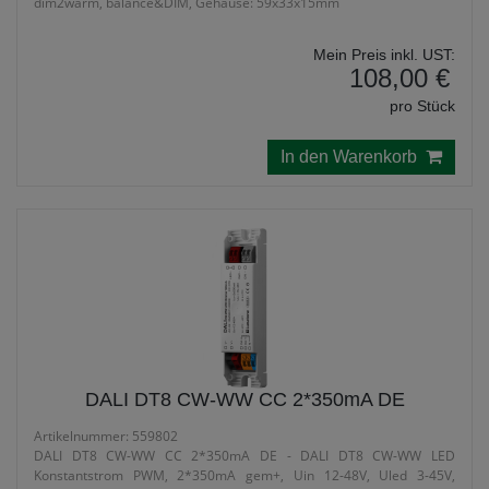
dim2warm, balance&DIM, Gehäuse: 59x33x15mm
Mein Preis inkl. UST:
108,00 €
pro Stück
In den Warenkorb
DALI DT8 CW-WW CC 2*350mA DE
Artikelnummer: 559802
DALI DT8 CW-WW CC 2*350mA DE - DALI DT8 CW-WW LED
Konstantstrom PWM, 2*350mA gem+, Uin 12-48V, Uled 3-45V,