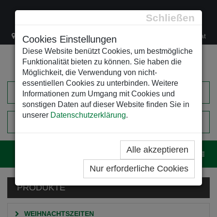
Schließen
Lacknergasse 78
+43/1/470 37 00
office@leso.at
Cookies Einstellungen
Diese Website benützt Cookies, um bestmögliche
Funktionalität bieten zu können. Sie haben die
Möglichkeit, die Verwendung von nicht-
essentiellen Cookies zu unterbinden. Weitere
Informationen zum Umgang mit Cookies und
sonstigen Daten auf dieser Website finden Sie in
unserer
Datenschutzerklärung
.
0
EINKAUFSWAGEN
Alle akzeptieren
Navig
Nur erforderliche Cookies
PRODUKTE
WEIHNACHTSZEITEN