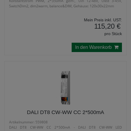
Konstantstrom PWM, 2*350mA gem-, Uin 12-48V, Uled 3-45V,
SwitchDim2, dim2warm, balance&DIM, Gehäuse: 120x30x22mm
Mein Preis inkl. UST:
115,20 €
pro Stück
In den Warenkorb
DALI DT8 CW-WW CC 2*500mA
Artikelnummer: 559808
DALI DT8 CW-WW CC 2*500mA - DALI DT8 CW-WW LED