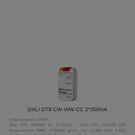
LUNATONE - DALI
12V-48V - DALI DT8 LED FARBSTEUERUNG
TC
12V-48V - DALI DT8
LED Farbsteuerung TC
DALI DT8 CW-WW CC 2*350mA
Artikelnummer: 559801
DALI DT8 CW-WW CC 2*350mA - DALI DT8 CW-WW LED
Konstantstrom PWM, 2*350mA gem+, Uin 12-48V, Uled 3-45V,