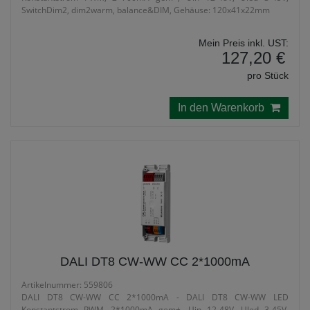
SwitchDim2, dim2warm, balance&DIM, Gehäuse: 120x41x22mm
Mein Preis inkl. UST:
127,20 €
pro Stück
In den Warenkorb
DALI DT8 CW-WW CC 2*1000mA
Artikelnummer: 559806
DALI DT8 CW-WW CC 2*1000mA - DALI DT8 CW-WW LED
Konstantstrom PWM, 2*1000mA gem+, Uin 12-48V, Uled 3-45V,