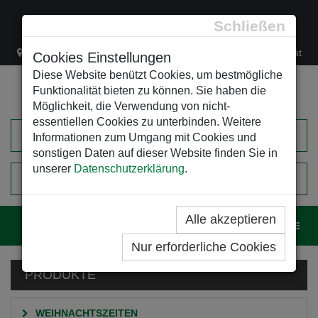
Schließen
Lacknergasse 78
+43/1/470 37 00
office@leso.at
Cookies Einstellungen
Diese Website benützt Cookies, um bestmögliche
Funktionalität bieten zu können. Sie haben die
Möglichkeit, die Verwendung von nicht-
essentiellen Cookies zu unterbinden. Weitere
Informationen zum Umgang mit Cookies und
sonstigen Daten auf dieser Website finden Sie in
unserer
Datenschutzerklärung
.
0
EINKAUFSWAGEN
Alle akzeptieren
Navig
Nur erforderliche Cookies
PRODUKTE
WEIHNACHTSZEITEN