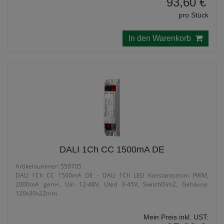
93,60 €
pro Stück
In den Warenkorb
DALI 1Ch CC 1500mA DE
Artikelnummer: 559705
DALI 1Ch CC 1500mA DE - DALI 1Ch LED Konstantstrom PWM,
2000mA gem+, Uin 12-48V, Uled 3-45V, SwitchDim2, Gehäuse:
120x30x22mm
Mein Preis inkl. UST: