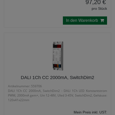
97,20 €
pro Stück
In den Warenkorb
DALI 1Ch CC 2000mA, SwitchDim2
Artikelnummer: 559706
DALI 1Ch CC 2000mA, SwitchDim2 - DALI 1Ch LED Konstantstrom
PWM, 2000mA gem+, Uin 12-48V, Uled 3-45V, SwitchDim2, Gehäuse:
120x41x22mm
Mein Preis inkl. UST: