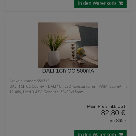
In den Warenkorb
DALI 1Ch CC 500mA
Artikelnummer: 559713
DALI 1Ch CC 500mA - DALI 1Ch LED Konstantstrom PWM, 500mA, in
12-48V, Uled 3-45V, Gehäuse: 59x33x15mm
Mein Preis inkl. UST:
82,80 €
pro Stück
In den Warenkorb