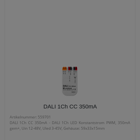
LUNATONE - DALI
12V-48V - DALI DT6 LED DIMMER 1 KANAL
12V-48V - DALI DT6
LED Dimmer 1 Kanal
DALI 1Ch CC 350mA
Artikelnummer: 559701
DALI 1Ch CC 350mA - DALI 1Ch LED Konstantstrom PWM, 350mA
gem+, Uin 12-48V, Uled 3-45V, Gehäuse: 59x33x15mm