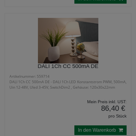
DALI 1Ch CC 500mA DE
Artikelnummer: 559714
DALI 1Ch CC 500mA DE - DALI 1Ch LED Konstantstrom PWM, 500mA,
Uin 12-48V, Uled 3-45V, SwitchDim2 , Gehäuse: 120x30x22mm
Mein Preis inkl. UST:
86,40 €
pro Stück
In den Warenkorb